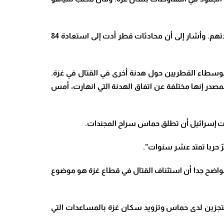
وشكر رئيس الموساد مدير وكالة المخابرات المركزية الأميركية ورئيس المخابرات المصرية ورئيس الوزراء القطري على مساعدتهم. وأشار إلى أن محادثات قطر أدت إلى استعادة 84
 الوسطاء القطريين حول هدنة أخرى في القتال في غزة
.
مصدر إنها مختلفة عن اتفاق الهدنة التي انهارت، أمس
بت إسرائيل أن تطلق حماس سراح المجندات
.
ّ حربا تمتد عشر سنوات”.
صحافي في دبي، نقلا عن “فرانس برس”، حيث يشارك في مؤتمر الأمم المتحدة للمناخ (كوب28)، “من الواضح جدا أن استئناف القتال في قطاع غزة هو موضوع
 محتجزين لدى حماس وتزويد سكان غزة بالمساعدات التي