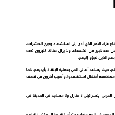
ع غزة، الأمر الذي أدى إلى استشهاد وجرح العشرات،
، وحسب “الجزيرة” انتشل عدد كبير من الشهداء، ولا يزال هناك كثيرون تحت
.
، حيث يساعد أهالي الحي بعملية الإنقاذ بأيديهم
.
كما
لجزيرة قد أفاد بأن 9 أشخاص معظمهم أطفال استشهدوا، وأصيب آخرون في قصف
كما استهدف الطيران الحربي الإسرائيلي 3 منازل و3 مساجد في المدينة في
ب الجمود في المفاوضات بشأن غزة
.
وقال مكتب نتنياهو