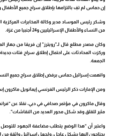
إن حماس لم تفِ بالتزامها بإطلاق سراح جميع الأطفال وا
من النساء والأطفال الإسرائيليين و24 أجنبيا من غزة
.
وكان مصدر مطلع قال لـ”رويترز” إن فريقا من جهاز الم
وركزت المحادثات على احتمال إطلاق سراح فئات جديدة م
الجمعة
.
واتهمت إسرائيل حماس برفض إطلاق سراح جميع النساء
ومن الإمارات ذكر الرئيس الفرنسي إيمانويل ماكرون إس
مثير للقلق وقد شكل محور العديد من النقاشات”.
واعتبر أن “هذا الوضع يتطلب مضاعفة الجهود للتوصل إل
يحتاجون إليها بشكل عاجل، ولجعل إسرائيل واثقة من ا