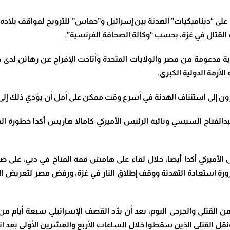
 على “ديناميكيات” الهدنة بين إسرائيل و”حماس” للترويج لمواقف بلاده
ف القتال في غزة، بحسب “وكالة الصحافة الفرنسية”.
طرية مدعومة من مصر والولايات المتحدة وأتاحت الإفراج عن رهائن لد
لأزمة الدولية الكبرى
.
ون إلى استئناف الهدنة في أسرع وقت ممكن على أمل أن يؤدي ذلك إلى و
دالفتاح السيسي ونائبة الرئيس الأميركي كامالا هاريس أكدا خطورة ا
 الأميركي أكدا أيضا، خلال لقاء على هامش قمة المناخ في دبي، على ض
ة استعادة التهدئة ووقف إطلاق النار في غزة، ورفض مصر لتعريض الأب
 القتلى والجرحى اليوم، بعد أن بدّد القصف الإسرائيلي سبعة أيام من 
نقل القتلى الذين سقطوا خلال الساعات الأربع والعشرين الأولى بعد ا