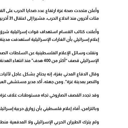
مئات آخرون منذ اندلاع الحرب، مشيرا إلى اعتقال 31 آخرين. وأوضح أنه تم استهداف 130 مؤسسة صحية، وإخراج 20 مستشفى عن الخدمة، واستهداف وتدمير 56 سيارة إسعاف
وأعلنت كتائب القسام استهداف قوات إسرائيلية شرق 
إعلام إسرائيلي بأن الغارات الإسرائيلية استهدفت مدي
الإسرائيلي قصف “أكثر من 400 هدف” منذ انتهاء الهدنة في غزة
وقال الدفاع المدني بغزة، إنه يحتاج بشكل عاجل لآل
والنصر بمدينة غزة”. ومن جهته، أكد مدير مستشفى العود
وقد تجدد القصف الصاروخي تجاه مستوطنات غلاف غزة، ف
وبالتزامن، أفاد إعلام فلسطيني بأن زوارق حربية إسرا
ولم يترك الطيران الحربي الإسرائيلي ولا المدفعية 