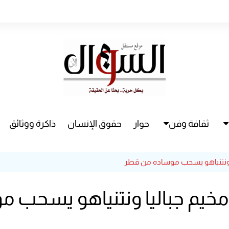
ثقافة وفن
حوار
حقوق الإنسان
ذاكرة ووثائق
راء
سينما
ا ونتنياهو يسحب موساده من قطر
مسرح
مخيم جباليا ونتنياهو يسحب 