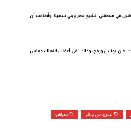
واطنين في منطقتي الشيخ نصر وبني سهيلا. وأضافت أن
ي ذلك خان يونس ورفح، وذلك “في أعقاب انتهاك حماس
مجزرة في جباليا
نتنياهو