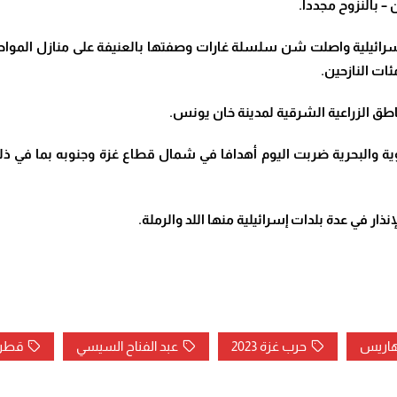
– بالنزوح مجددا
.
 الإسرائيلية واصلت شن سلسلة غارات وصفتها بالعنيفة على منازل الم
ئات النازحين
.
طق الزراعية الشرقية لمدينة خان يونس
.
لجوية والبحرية ضربت اليوم أهدافا في شمال قطاع غزة وجنوبه بما ف
ذار في عدة بلدات إسرائيلية منها اللد والرملة
.
 هاريس
حرب غزة 2023
عبد الفناح السيسي
قطر