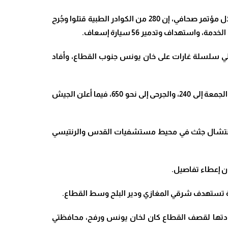
وأعلن متحدث صحة غزة ارتفاع عدد ضحايا الحرب على القطاع منذ 7 أكتوبر إلى 15207 قتلى و40,652 مصابا. وقال أشرف القدرة، خلال مؤتمر صحافي، إن 280 من الكوادر الطبية قتلوا وجُرح
.
لي سلسلة غارات على خان يونس جنوب القطاع، وأفاد
ونقلت وسائل الإعلام الفلسطينية عن السلطات الصحية في غزة، إفادتها بارتفاع عدد القتلى جراء القصف الإسرائيلي منذ صباح الجمعة إلى 240، والجرحى إلى نحو 650، فيما أعلن الجيش
تطع انتشال جثث في محيط مستشفيات القدس والرنتيسي
ن إعطاء تفاصيل
.
يلية تستهدف شرقي المغازي ودير البلح وسط القطاع
.
 عودتها لقصف القطاع كان لخان يونس ورفح، محافظتي