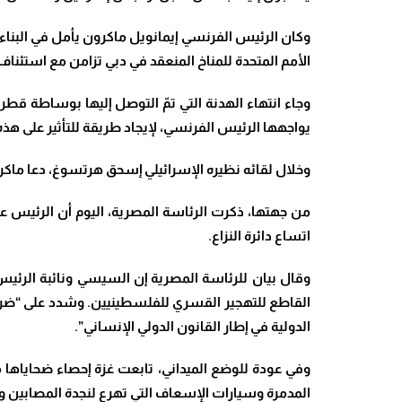
وكان الرئيس الفرنسي إيمانويل ماكرون يأمل في البناء
الأمم المتحدة للمناخ المنعقد في دبي تزامن مع استئنا
وجاء انتهاء الهدنة التي تمّ التوصل إليها بوساطة ق
يواجهها الرئيس الفرنسي، لإيجاد طريقة للتأثير على هذه ا
وخلال لقائه نظيره الإسرائيلي إسحق هرتسوغ، دعا ماكر
من جهتها، ذكرت الرئاسة المصرية، اليوم أن الرئيس عب
اتساع دائرة النزاع
.
وقال بيان للرئاسة المصرية إن السيسي ونائبة الرئيس
القاطع للتهجير القسري للفلسطينيين
.
وشدد على “ضرور
الدولية في إطار القانون الدولي الإنساني”.
وفي عودة للوضع الميداني، تابعت غزة إحصاء ضحاياها من
المدمرة وسيارات الإسعاف التي تهرع لنجدة المصابين و