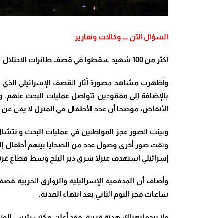
السؤال الآن ــــ وكالات وتقارير
أكثر من 100 شهيد سقطوا في قصف طائرات الاحتلال الإسرائيلي منزلا يؤوي عائلات ونازحين في مخيم جباليا شمالي قطاع غزة
وأظهرت مشاهد مصورة آثار القصف الإسرائيلي الذي اس
بالإضافة إلى مفقودين تتواصل عمليات البحث عنهم
.
الأنقاض، موضحا أن عدد الأطفال في المنزل لا يقل عن 50، إضافة إلى أن عدد النساء لا يقل عن 30 امرأة من أصحاب المنزل وأقاربهم الذين لجؤوا إليهم
وبينت الصور عجز المواطنين في عمليات البحث وانتشال ا
وثقت صور أخرى وصول عدد من الضحايا بينهم أطفال 
إسرائيلي استهدف منزلا شرق دير البلح وسط قطاع غزة
وأضاف أن المدفعية الإسرائيلية والزوارق الحربية 
ساعات فجر اليوم الثاني بعد انتهاء الهدنة
.
ولا يبدو انهناك هدنة قريبة، فقد أعلن مكتب رئيس الو