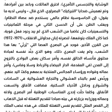
الوشاية والتجسس التآمري)، اخترق العائلات وباعد بين أفرادها،
وتم تهميش ضحايا “التبركيك” البصراوي، الذي قال – وليس لديه ما
يقول- (إن الجاسوسية نظام عالمي يستخدم ضد عصاة النظام).
ويغلب الظن على أن الحسن الثاني في مرحلة الثمانينيات
والتسعينيات كان غاضبا من الشعب الذي لم يبد ردود فعل قوية،
كما كان الملك يتوقعها، لنصرته إبان محاولتي الانقلاب (1971- 1972)
من القرن الأخير، فوجد في البصري العصا التي “يُربِّي” بها هذا
الشعب، ولم يفت البصري ذلك، وهو الذي جنَّد نفسه لعبادة
مخلوق فأنساه الخالق نفسه، وأمر سكان بعض البوادي بالنزوح
إلى المدن (في المقدمة: الدار البيضاء والرباط وسلا وفاس)، وأمر
عماله وقواده ورؤساء المجالس المنتخبة بدعمهم وكفِّ اليد عنهم،
ورخّص لهم بالبناء العشوائي والتجارة العشوائية في الساحات
والشوارع وداخل الأحياء السكنية، فضاقت الآفاق واتسعت
الأنفاق. وكلما حلّت إحدى المناسبات الوطنية أمر البصري ولاته
وعماله ووزراءه بزيارته في بيته صباحا لتقديم التهنئة له قبل الذهاب
إلى القصر الملكي لتقديم نفس التهنئة للملك. في هذه غضب الملك