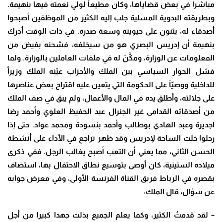
مباشرا في بعض قضاياها، وكان مطيعاً لولي نعمته فيها بنهيمة.
وبطريقته البدوية المسلية جلب إليه الكثير من الموظفين أصبحوا
أصدقاء له، يثنون على حيويته وسعة صدره. في ذات الوقت أدرك
بنهيمة أن إدريس البصري هو من سيخلفه، فشحنه بفيض من
المعلومات عن الوزارة، ومكَّنَ له في ملفات العاملين بالوزارة. ولما
فشل الحوار السياسي بين الملك والأحزاب عيّنه الملك وزيراً
للداخلية ووصيّاً على الحكومة التي يتعين عليه اقتراح بعض عناصرها
على جلالته، وأطلق يده في المال والأعمال، ولم يبق في صف الملك
من أصدقائه القدامى غير الجنرال عبد الحفيظ العلوي وأحمد رضا
اجديرة وعبد الهادي بوطالب وأحمد بنسودة ومحمد عواد. حتى إذا
رحلوا خلت الساحة لإدريس وقد ظهر تراجع في الأداء على أنشطة
الحسن الثاني، مما يعني أن التعب أصبح يغالب الرجل. ففي ذكرى
ميلاده الستينية، كان أوصى بتوسيع نطاق الاحتفال بها، استضاف
بقصره في الرباط فريق القناة الفرنسة الأولى، وفي معرض جوابه
عن سؤال، قال الملك:
– لقد قدمتُ الكثير، وكما يعلم الجميع بذلت جهدا كبيرا من أجل