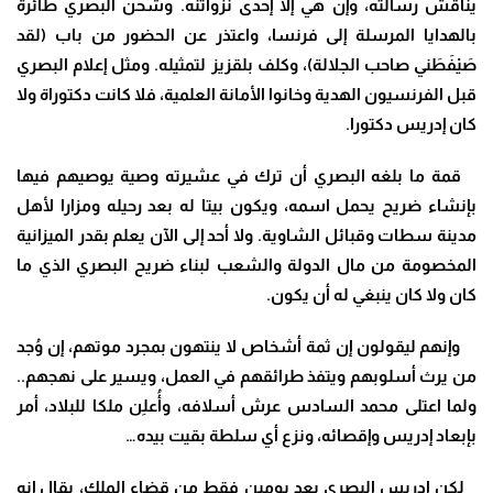
يناقش رسالته، وإن هي إلا إحدى نزواتنه. وشحن البصري طائرة
بالهدايا المرسلة إلى فرنسا، واعتذر عن الحضور من باب (لقد
صَيْفَطَني صاحب الجلالة)، وكلف بلقزيز لتمثيله. ومثل إعلام البصري
قبل الفرنسيون الهدية وخانوا الأمانة العلمية، فلا كانت دكتوراة ولا
كان إدريس دكتورا.
قمة ما بلغه البصري أن ترك في عشيرته وصية يوصيهم فيها
بإنشاء ضريح يحمل اسمه، ويكون بيتا له بعد رحيله ومزارا لأهل
مدينة سطات وقبائل الشاوية. ولا أحد إلى الآن يعلم بقدر الميزانية
المخصومة من مال الدولة والشعب لبناء ضريح البصري الذي ما
كان ولا كان ينبغي له أن يكون.
وإنهم ليقولون إن ثمة أشخاص لا ينتهون بمجرد موتهم، إن وُجد
من يرث أسلوبهم ويتفذ طرائقهم في العمل، ويسير على نهجهم..
ولما اعتلى محمد السادس عرش أسلافه، وأُعلِن ملكا للبلاد، أمر
بإبعاد إدريس وإقصائه، ونزع أي سلطة بقيت بيده…
لكن إدريس البصري بعد يومين فقط من قضاء الملك، يقال إنه