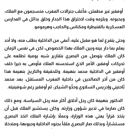
أوفقير غير مطمئن، فأغلب جنرالات المغرب منسجمون مع الملك،
ويحبونه. ويلزمه وقت لاختراق هذا الجدار وخلق بدائل في المدارس
العسكرية بالقنيطرة ومكناس والحاجب وهرمومو.
وحتى يتفرغ لما هو مقبل عليه، أعفي من الداخلية بطلب منه، ولا أحد
يعلم بما دار بينه وبين الملك بهذا الخصوص، لكن في نفس الزمان
كان الملك يتوصل من البصري بتقارير شبه يومية تطلعه على
تحركات أوفقير، الأمر الذي استحسنه الملك فأوصى به خيرا خلف
أوفقير في الداخلية محمد بنهيمة. وللحقيقة والتاريخ بنهيمة هذا
كان من آخر الصالحين في داخلية المغرب المستقل، بعد محمد
بَّاحنيني وإدريس السلاوي وحدُّو الشيكر، ثم أوفقير رغم شوفينيته.
الدكتور بنهيمة كان رجل أخلاق أكثر منه رجل السياسة، ومع ذلك
كان صارما في تدبير شؤون وزارته، وكان يستشير الملك قبل أن
يتخذ قراراً يعني هذه الوزارة، وعملاً بإشارة الملك اتخذ البصري
مستشاراً، وبذلك صار البصري ملمّاً بجنود الداخلية وجيوبها، ومتدخلا