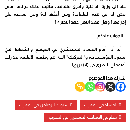
عاد إلى وزارة الداخلية وأحرق ملفاتها، فأثبث بذلك جرائمه. فمن
مكَّن له في هذه الملفات؟ ومن أعدَّها له؟ ومن ساعده على
إحراقها؟ وهل فعلا انتهى عهد البصري؟
الجواب عندكم..
أما أنا.. أمام الفساد المستشري في المجتمع، والشطط الذي
يسود المؤسسات، و”التبركيك” الذي هو وظيفة الأغلبية، فلا زلت
أعتقد أن البصري حيّ (لا) يرزق!
شارك هذا الموضوع
الفساد في المغرب
سنوات الرصاص في المغرب
محاولتي الانقلاب العسكري في المغرب