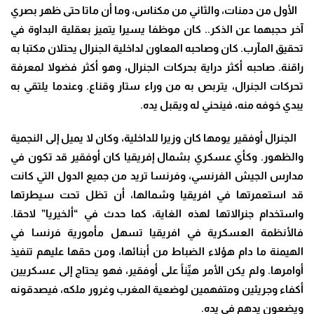
الأول من دمنات، والثاني من مكناس، وما أن ماتا حتى ظهر بصري
آخر حجبهما عن الذكر.. كان موظفا يسيرا يتميز بعقلية البداوة في
تحقيق المآرب. كان وصاحبه المعاون لداخلية الجنرال يحتلان مكتبا به
راقنة. صاحبه أكثر دراية بحركات الجنرال، وهو أكثر فضولا لمعرفة
تحركات الجنرال، يتربص به من وراء ستار وقناع. وعندما يلتقي به
يبدي خوفه منه، فينحني له ويقبل يده.
الجنرال أوفقير يومها كان وزيرا للداخلية، وكان لا يميل إلى النجمية
والظهور. وكأي عسكري بشمال إفريقيا كان أوفقير قد تكون في
مدارس الجيش الفرنسي، وفرنسا تريد من جميع الدول التي كانت
قد استعمرتها في افريقيا وشمالها، أن تظل تحت سيطرتها
واستخدام جنرالاتها لهذه الغاية، كما حدث في “ألخيريا” لاحقا.
فالأنظمة العسكرية في افريقيا تسهل مأمورية فرنسا في
الهيمنة ما دام هؤلاء الضباط من أبنائها، ومن حقها عليهم تنفيذ
أوامرها. ولم يكن الأمر هيِّناً على أوفقير، فهو يحتاج إلى عسكريين
أكفاء وجريئين ومتفهمين لوضعية المغرب وغرور ملكه، فيصدقونه
ويضعون يدهم في يده.