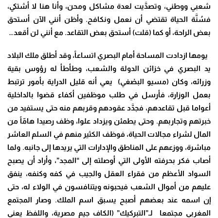
شعبي ووطني، وتصدَّيت لعدة مشاكل ومحن، وأنا هنا لا أشتكي،
فسُنَّة الحياة تقتضي أن نعمل ونكافح. وأظن أنني الآن أستحق
بعض الراحة، أو كما (قلت) أستحق بعض التقاعد. مع أنني لن أقعد…
يومها ازدادت المساحة أمام البصري اتساعاً، وقد أطلق ملك البلاد
يد البصري في خزائن الدولة والشعب، وطأطأ له رؤوس بقية
وزرائه، وكان (مسيو البصْغي) يعي أنه قليل الدراية بأمور ترتبط
بعمل الوزارة، فأرسل في طلب موظفين أكفاء قضوا بالداخلية
أعواما قبل تقاعدهم، فجدَّد عقودهم وقربهم منه حتى يستفيد من
خبرتهم وتجاربهم. وحتى يطمئن ويزداد علوا، وظف رصيدا هامّاً من
المال لشراء مجالات الحياة، فوظف الكثير منهم في السلم العاشر
مباشرة، ووزعهم على المناطق والإدارات التي يريدها إلى جانبه. ولما
أصاب فكر بحرفته الأولى التي أوصلته إلى “المجد”، وأراد أن يصبح
السواد الأعظم من فقراء العقل والجيب في كفه وكنفه، ينفق
عليهم من أموال الشعب فيحبونه ويتنافسون في الولاء له، حتى
إن اسمه عند بعضهم أصبح يسبق اسم الملك. وصار المجتمع
المغربي مجتمعا لـ”التبركيك” (الكاف جيم مصرية، واللفظ يعني