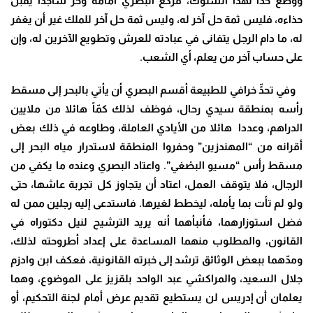
ووضع حدًّا لهذا السلوك، فركع البصري أمامه وخرَّ ساجدا يقبل
حذاءه، فليس ثمة حل آخر له، وليس ثمة حل آخر للملك غير أن يغفر
له، ما دام الرجل يتفانى في عبادته للعرش وتطويع الآخرين له، وإن
على حساب آخر من يعلم، أي الشعب.
وفي تحدٍّ خرافي للطبيعة أقسم البصري أن يأتي بالبحر إلى مسقط
رأسه بمنطقة سيدي رحال، فوظف لذلك كمّاً هائلا من ملايين
الدراهم، وعددا هائلا من الأيادي العاملة، وطاوعه في ذلك بعض
أقرانه من “المهندزين” وحفروا المنطقة لاستدرار مياه البحر إلى
مسقط رأس “مسيو البصْغي”. واعتاد البصري وعنده ما يكفي من
الرجال، فلا يتوقف العمل، اعتاد أن يتجاوز كل تجربة عاشها، حتى
ولو لم تأت بما يأمله، ليخطط لغيرها. فاستدعى إليه رجلين ممن له
فضل استوزارهما، فأنبأهما أنه يريد الترشيح لنيل دكتوراه في
القانون، والمطلوب منهما المساعدة على إعداد أطروحته لذلك،
ومدّهما ببعض الوثائق ترشد إلى خبرته القانونية، فعكف ابن وادزم
جلال السعيد، والمراكشي عبد الواحد بلقزيز على الموضوع، وهما
يعلمان أن إدريس لن يستطيع تقديم عرض أمام لجنة التحكيم، أو