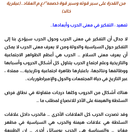
من القدرة على سبر قوته وسبر قوة خصمه”/ع.م.العقاد ـ (عبقرية
خالد)
تمهيد : التفكير في معنى الحرب وأبعادها..
لا جدال أن التفكير في معنى الحرب وحول الحرب سيؤدي بنا إلى
التفكير حول السياسية والدولة ومن لا يعرف معنى الحرب لا يمكن
أن يعرف معنى السلام … الحرب هي أعظم الظواهر الاجتماعية
والتاريخية وعلم اجتماع الحرب يتناول كل أشكال الحروب وأسبابها
ووظائفها ونتائجها، باعتبارها ظاهرة اجتماعية وتاريخية…، ممتدة ،
عبر التاريخ في حياة المجتمعات والدول والإمبراطوريات..
هناك أشكال من الحروب وكلها درجات متفاوتة في نطاق فرض
السلطة والهيمنة على الآخر للانصياع لمطلب ما …
وقد تصدرت الحرب كل العلاقات الأخرى … فالحرب داخل علاقات
السلطة هي علاقات هيمنة والحرب هي السياسية في مظهر
مغاير … والسياسة هي الحرب بوسائل أخرى … إن الطبيعة