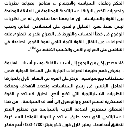
الحكم وعلماء السياسة والاجتماع ..، فقاموا بصياغة نظريات
وتصورات تلخص الرؤية الاستراتيجية المطلوبة في العلاقة الوطيدة
بين القوة والسياسة..، إن ما يهمنا مما سنعرض له من نظريات
ليس فقط عمق التحليل والقدرة على استخلاص النتائج، وتجنب
الوقوع في خطأ الحساب والتورط في الصراع بقدر ما تنطوي عليه
الصراعات من انتقال القوة نتيجة تنامي نفوذ القوى الصاعدة في
(16)
التنافس على الموارد والأمن والكسب الاقتصادي
..
فلا محيص إذن من الرجوع إلى أسباب الغلبة، وسبر أسباب الهزيمة
.. بغرض فهم طبيعة الصراعات الجارية على الساحة الدولية ضمن
مخططات جيوسياسية.. ترتكز على القوة في المقام الأول باعتبارها
العامل الرئيس في رسم السياسات، وتحديد الأهداف وصياغة
النظريات الاستراتيجية التي تضع أنجع الطرق لاستخدام القوة
العسكرية لحسم الصراع والوصول إلى أهداف السياسة .. من هذا
المنطلق سنعرض لعلاقة الحرب بالسياسة من منظور الفكر
الاستراتيجي الذي يحدد طرق استخدام الدولة لقوتها العسكرية
لتحقيق أهدافها.. يعتبر كارل فون كلاورفيتز (1780-1831) أهم مفكر