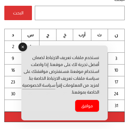
البحث
ن
ث
أرب
خ
ج
س
د
2
1
نستخدم ملفات تعريف الارتباط لضمان
9
8
7
6
5
4
3
أفضل تجربة لك على موقعنا. إذا واصلت
16
15
14
13
12
11
10
استخدام موقعنا، فسنفترض موافقتك على
سياسة ملفات تعريف الارتباط الخاصة بنا.
23
22
21
20
19
18
17
لمزيد من المعلومات إقرأ
سياسة الخصوصية
الخاصة بموقعنا.
30
29
28
27
26
25
24
31
موافق
أغسطس 2026