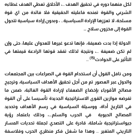
لكل منهما دوره في تحقيق الهدف ..، الأخلاق تعطي الهدف غطاءه
الشرعي والقوة تمنحه فاعليته الحقيقية فلا فائدة من اي قوة
مسلحة، لا تعززها الإرادة السياسية.. ، وبدون إرادة سياسية تتحول
القوة إلى مخزون سلاح …
الدولة إذا بدت ضعيفة، فإنها تدعو غيرها للعدوان عليها، حتى وإن
لم تكن ضعيفة ..، ونتيجة لذلك تفقد قوتها الرادعة قيمتها في
(15)
التأثير على الحوادث
..
ومن نافل القول أن استخدام القوة في الصراعات بين المجتمعات
والدول عبر العصور تم من أجل تحقيق الأهداف السياسية، وترجيح
مصالح الأقوياء بإخضاع الضعفاء لإرادة القوة الغالبة، ضمن ما
تفرضه موازين القوى الاستراتيجية الجديدة تأسيسا على أن القوة
في التاريخ أداة، ووسيلة السياسية في رسم الأهداف وتحديد
المصالح الحيوية في الحرب والسلم…، وذلك باعتماد رؤية
جيواستراتيجية شاملة، قادرة على التصدي لجملة تحديات المسار
التاريخي المتغير .. وهذا ما شغل فكر منظري الحرب وفلاسفة