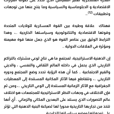
الاقتصادية و الدبلوماسية والسياسية وما ينتج عنها من توجهات
(12)
وتطبيقات
…
فهناك علاقة وطيدة بين القوة العسكرية للولايات المتحدة
وقوتها الاقتصادية والتكنولوجية وسياستها الخارجية ..، وهذا
الترابط الوثيق بين عناصر القوة هو الذي جعل منها قوة مهيمنة
ومؤثرة في العلاقات الدولية ..
إن الذهنية الاستراتيجية، لمجتمع ما هي نتاج لوعي مشترك بالتراكم
التاريخي الذي يحمل في داخله العالم الثقافي والنفسي ، والديني
والقيم الاجتماعية .. كما أن هذه الرؤية تحدد وضع المجتمع ودوره
التاريخي ..، وتتقاطع فيها الآثار المكانية المستندة إلى المعطيات
الجغرافية مع الآثار الزمانية المستندة إلى الوعي التاريخي ..، ومن ثم
فإن الاختلاف في وجهات النظر الاستراتيجية للمجتمعات هو اختلاف
عالم التصورات الذي يستند على البعدين المكاني والزماني . أي أنها
تتخذ من تجاربها التاريخية محورا لها لصياغة البنية الذهنية التي تؤثر
على توجهاتها ووضع سياساتها الخارجية.