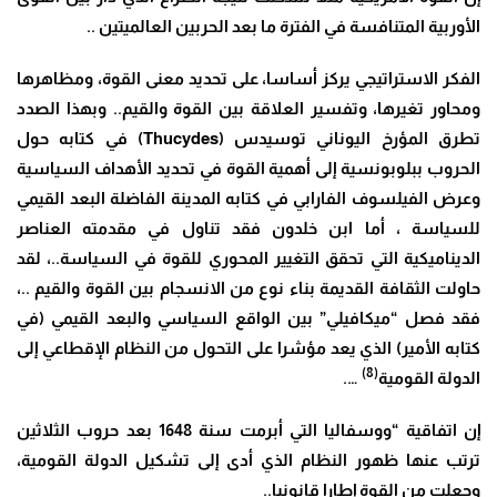
الأوربية المتنافسة في الفترة ما بعد الحربين العالميتين ..
الفكر الاستراتيجي يركز أساسا، على تحديد معنى القوة، ومظاهرها
ومحاور تغيرها، وتفسير العلاقة بين القوة والقيم.. وبهذا الصدد
تطرق المؤرخ اليوناني توسيدس (Thucydes) في كتابه حول
الحروب ببلوبونسية إلى أهمية القوة في تحديد الأهداف السياسية
وعرض الفيلسوف الفارابي في كتابه المدينة الفاضلة البعد القيمي
للسياسة ، أما ابن خلدون فقد تناول في مقدمته العناصر
الديناميكية التي تحقق التغيير المحوري للقوة في السياسة..، لقد
حاولت الثقافة القديمة بناء نوع من الانسجام بين القوة والقيم ..،
فقد فصل “ميكافيلي” بين الواقع السياسي والبعد القيمي (في
كتابه الأمير) الذي يعد مؤشرا على التحول من النظام الإقطاعي إلى
(8)
الدولة القومية
….
إن اتفاقية “ووسفاليا التي أبرمت سنة 1648 بعد حروب الثلاثين
ترتب عنها ظهور النظام الذي أدى إلى تشكيل الدولة القومية،
وجعلت من القوة إطارا قانونيا..