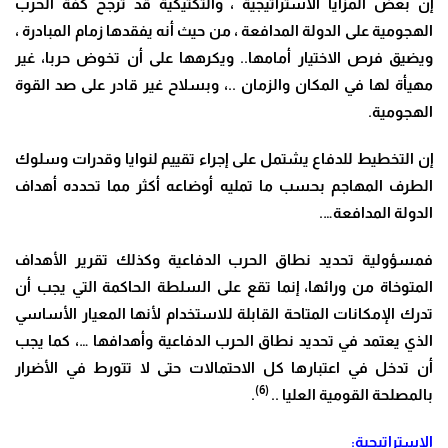
إن بعض المزايا الاستراتيجية ، والتكتيكية قد ترجح كفة الحرب
الهجومية على الدولة المدافعة ، من حيث أنه يفقدها زمام المبادرة ،
ويضيق فرص الاختيار أمامها.. ويكرهها على أن تخوض حربا، غير
مهيأة لها في المكان والزمان ..، وبسلاح غير قادر على صد القوة
الهجومية.
إن التخطيط للدفاع يشتمل على إجراء تقييم لنوايا وقدرات وسلوك
الطرف المهاجم بحسب ما تمليه أوضاعه أكثر مما تحدده أهداف
الدولة المدافعة….
فمسؤولية تحديد نطاق الحرب الدفاعية وكذلك تقرير الأهداف
المتوخاة من ورائها، إنما تقع على السلطة الحاكمة التي يجب أن
تدرك الإمكانات المتاحة القابلة للاستخدام لأنها المعيار الأساسي
الذي يعتمد في تحديد نطاق الحرب الدفاعية وأهدافها …، كما يجب
أن تدخل في اعتبارها كل الاحتمالات حتى لا تتورط في الأضرار
(6)
بالمصلحة القومية العليا ..
.
الاستراتيجية: