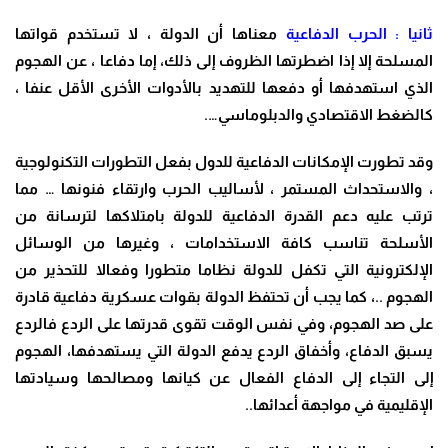
ثانيا : الحرب الدفاعية
معناها أن الدولة ، لا تستخدم قواتها
المسلحة إلا إذا اضطرتها الظروف إلى ذلك، إما دفاعا ، عن الهجوم
الذي استهدفها أو دفعها للتهديد بالأدوات الأخرى الأقل عنفا ،
كالضغط الاقتصادي والدبلوماسي….
وقد تطورت الإمكانات الدفاعية للدول بفعل التطورات التكنولوجية
، والاستحداث المستمر ، لأساليب الحرب وارتقاء فنونها … مما
ترتب عليه دعم القدرة الدفاعية للدولة بامتلاكها لترسانة من
الأسلحة تناسب كافة الاستخدامات ، وغيرها من الوسائل
الإلكترونية التي تكفل للدولة نظاما متطورا وفعالا للتحذير من
الهجوم ..، كما يجب أن تحتفظ الدولة بقوات عسكرية دفاعية قادرة
على صد الهجوم، وفي نفس الوقت تقوى قدرتها على الردع فالردع
يسبق الدفاع، وأخفاق الردع يدفع الدولة التي يستهدفها، الهجوم
إلى التجاء إلى الدفاع الفعال عن كيانها ومصالحها وسيادتها
الإقليمية في مواجهة أعدائها..