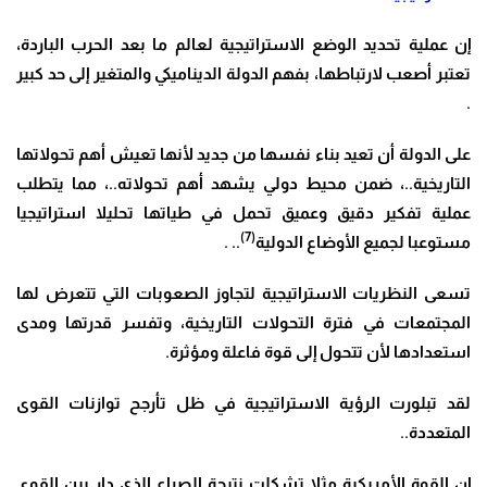
إن عملية تحديد الوضع الاستراتيجية لعالم ما بعد الحرب الباردة،
تعتبر أصعب لارتباطها، بفهم الدولة الديناميكي والمتغير إلى حد كبير
.
على الدولة أن تعيد بناء نفسها من جديد لأنها تعيش أهم تحولاتها
التاريخية..، ضمن محيط دولي يشهد أهم تحولاته..، مما يتطلب
عملية تفكير دقيق وعميق تحمل في طياتها تحليلا استراتيجيا
(7)
مستوعبا لجميع الأوضاع الدولية
.. .
تسعى النظريات الاستراتيجية لتجاوز الصعوبات التي تتعرض لها
المجتمعات في فترة التحولات التاريخية، وتفسر قدرتها ومدى
استعدادها لأن تتحول إلى قوة فاعلة ومؤثرة.
لقد تبلورت الرؤية الاستراتيجية في ظل تأرجح توازنات القوى
المتعددة..
إن القوة الأمريكية مثلا تشكلت نتيجة الصراع الذي دار بين القوى