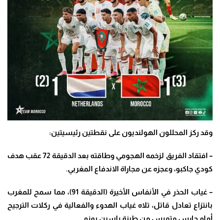
وقد ركز المحللون الهولنديون على نقطتين رئيسيتين:
– افتقاد الفريق لزخمه الهجومي وطاقته بعد الدقيقة 72 عقب هدف
كودي جاكبو، وعجزه عن مجاراة الاندفاع المغربي.
–
غياب الحذر في الأنفاس الأخيرة (الدقيقة 91)، مما سمح للمغرب
بانتزاع تعادل قاتل، تلاه غياب الهدوء والفعالية في ركلات الترجيح
أمام حارس متمرس من طينة ياسين بونو.