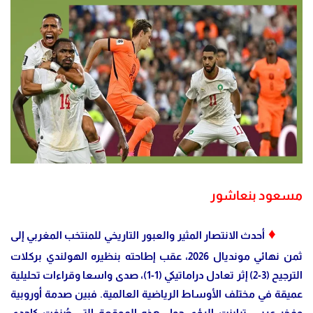
مسعود بنعاشور
♦
أحدث الانتصار المثير والعبور التاريخي للمنتخب المغربي إلى
ثمن نهائي مونديال 2026، عقب إطاحته بنظيره الهولندي بركلات
الترجيح (3-2) إثر تعادل دراماتيكي (1-1)، صدى واسعا وقراءات تحليلية
عميقة في مختلف الأوساط الرياضية العالمية. فبين صدمة أوروبية
وفخر عربي، تباينت الرؤى حول هذه الموقعة التي صُنفت كإحدى