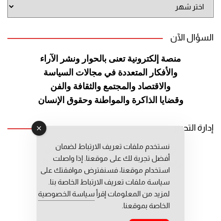
أرشيف
الموقع
السؤال الآن
منصة إلكترونية تعنى بالحوار ونشر
الآراء
والأفكار المتعددة في مجالات
السياسة
والاقتصاد والمجتمع والثقافة
والفن
وقضايا الذاكرة والمواطنة
وحقوق الإنسان
إدارة التحرير
نستخدم ملفات تعريف الارتباط لضمان
رئيس التحرير: عبد الرحيم التوراني
أفضل تجربة لك على موقعنا. إذا واصلت
رئيس التحرير المساعد: المعطي قبال
استخدام موقعنا، فسنفترض موافقتك على
مديرة التحرير: فاطمة حوحو
سياسة ملفات تعريف الارتباط الخاصة بنا.
لمزيد من المعلومات إقرأ
سياسة الخصوصية
الخاصة بموقعنا.