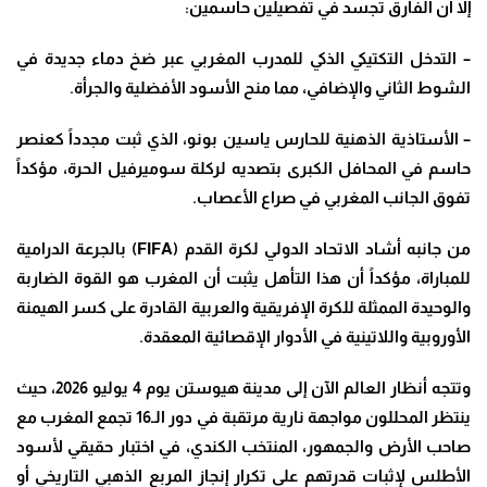
إلا أن الفارق تجسد في تفصيلين حاسمين:
– التدخل التكتيكي الذكي للمدرب المغربي عبر ضخ دماء جديدة في
الشوط الثاني والإضافي، مما منح الأسود الأفضلية والجرأة.
–
الأستاذية الذهنية للحارس ياسين بونو، الذي ثبت مجدداً كعنصر
حاسم في المحافل الكبرى بتصديه لركلة سوميرفيل الحرة، مؤكداً
تفوق الجانب المغربي في صراع الأعصاب.
من جانبه أشاد الاتحاد الدولي لكرة القدم (
FIFA
) بالجرعة الدرامية
للمباراة، مؤكداً أن هذا التأهل يثبت أن المغرب هو القوة الضاربة
والوحيدة الممثلة للكرة الإفريقية والعربية القادرة على كسر الهيمنة
الأوروبية واللاتينية في الأدوار الإقصائية المعقدة.
وتتجه أنظار العالم الآن إلى مدينة هيوستن يوم 4 يوليو 2026، حيث
ينتظر المحللون مواجهة نارية مرتقبة في دور الـ16 تجمع المغرب مع
صاحب الأرض والجمهور، المنتخب الكندي، في اختبار حقيقي لأسود
الأطلس لإثبات قدرتهم على تكرار إنجاز المربع الذهبي التاريخي أو