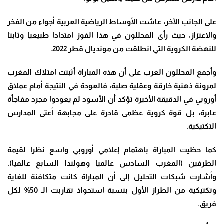
على الجانب الآخر، عاشت الأوساط الرياضية العربية أجواء من الفخر
والاعتزاز، حيث رأى المحللون في هذا الفوز امتدادا طبيعيا وثابتا
للنهضة الكروية التي انطلقت من مونديال قطر 2022.
وأجمع المحللون العرب على أن هذه المباراة أثبتت امتلاك المغرب
لمرونة ذهنية خارقة وعقلية صلبة، فالعودة في النتيجة أمام عملاق
أوروبي في الدقيقة الأخيرة تؤكد أن الأسود لم يعودوا مجرد مفاجأة
عابرة، بل قوة كروية عظمى قادرة على مجابهة أعتى المدارس
التكتيكية.
كما حظيت المباراة باهتمام إعلامي أوروبي واسع نظرا لقيمة
الطرفين (المغرب السادس عالميا وهولندا السابع عالميا).
وأشارت شبكات التحليل إلى أن المباراة كانت متكافئة للغاية
وتكتيكية من الطراز الأول بنسبة استحواذ تقاربت الـ 50% لكل
فريق.