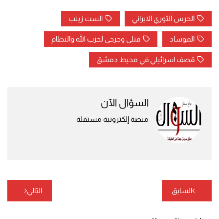
الحرس الثوري الايراني
الست زينب
الموساد
قتلى وجرحى لحزب الله والنظام
قصف اسرائيلي في محيط دمشق
السؤال الآن
منصة إلكترونية مستقلة
تصفّح
السابق
التالي
المقالات