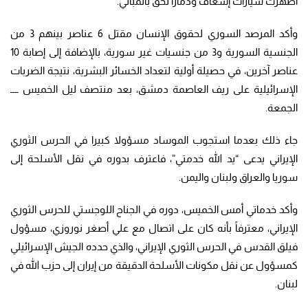
أظهرت سيارات إسعاف ودماراً لحق بالمباني.
وأكد المرصد السوري لحقوق الإنسان مقتل 6 عناصر بينهم 3 من
الجنسية السورية و3 من جنسيات غير سورية، بالإضافة إلى إصابة 10
عناصر آخرين، في حصيلة أولية لتعداد الخسائر البشرية، نتيجة الضربات
الإسرائيلية على ريف العاصمة دمشق، بعد منتصف ليل الخميس ــــ
الجمعة.
جاء ذلك بعدما استجوب الموساد مسؤولا كبيرا في الحرس الثوري
الإيراني يدعى “يد الله خدمتي”، فاعترف بدوره في نقل الأسلحة إلى
سوريا والعراق ولبنان واليمن.
وأكد خدماتي أمس الخميس، دوره في الجناح اللوجستي للحرس الثوري
الإيراني، معترفاً بأنه كان على اتصال مع علي أصغر نوروزي، مسؤول
فيلق القدس في الحرس الثوري الإيراني، والذي حدده الجيش الإسرائيلي
كمسؤول عن نقل مكونات الأسلحة الدقيقة من إيران إلى حزب الله في
لبنان.