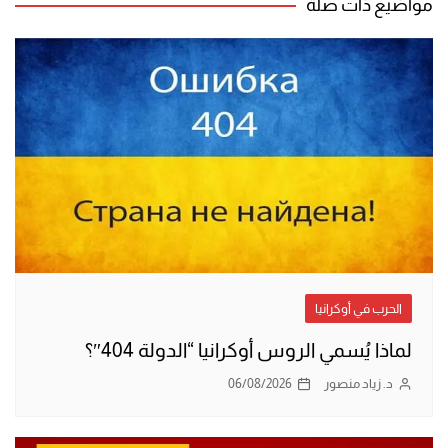
مواضيع ذات صلة
الحرب في أوكرانيا
لماذا يُسمي الروس أوكرانيا “الدولة 404″؟
د. زياد منصور
06/08/2026