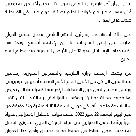
يشار إلى أن آخر غارة إسرائيلية في سوريا كانت قبل أكثر من أسبوعين،
قُتل فيها عنصر من قوات النظام بطائرة بدون طيار في القنيطرة
جنوب غربي سوريا.
قبل ذلك، استهدفت إسرائيل الشهر الماضي مطار دمشق الدولي
بغارات على إحدى المدرجات ما أدى لإغلاقه أسابيع. ويعدّ هذا
الاستهداف الإسرائيلي هو 18 على الأراضي السورية منذ مطلع العام
الجاري.
من جهتها، ارسلت ​وزارة الخارجية والمغتربين السورية​، رسالتين
متطابقتين الى كل من الأمين العام للأمم المتحدة ​أنطونيو غوتيريش​،
ورئيس ​مجلس الأمن​ حول الاعتداءات الإجرامية الاسرائيلية التي تعرض
لها محيط مدينة دمشق. واوضحت الوزارة في رسالتيها اللتين تلقت
سانا نسخة منهما، أنه “في حوالي الساعة الثانية عشرة و32 دقيقة من
فجر اليوم الجمعة 22 تموز 2022، نفذت قوات الاحتلال الإسرائيلي عدواناً
جوياً برشقات من الصواريخ من اتجاه ​الجولان​ العربي السوري المحتل
استهدف بعض النقاط في محيط مدينة دمشق وأدى هذا العدوان