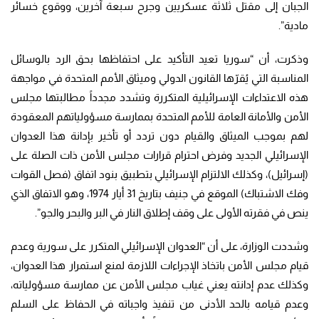
الجبان إلى مقتل ثلاثة عسكريين وجرح سبعة آخرين، ووقوع خسائر
مادية”.
وذكرت، أن “سوريا تعيد التأكيد على احتفاظها بحق الرد بالوسائل
المناسبة التي يُقرّها ​القانون الدولي​ وميثاق الأمم المتحدة في مواجهة
هذه الاعتداءات الإسرائيلية المتكررة وتشدد مجدداً مطالبتها مجلس
الأمن والأمانة العامة للأمم المتحدة بممارسة مسؤولياتهم المعقودة
لهم بموجب الميثاق والقيام دون تردد أو تأخير بإدانة هذا العدوان
الإسرائيلي الجديد وفرض احترام قرارات مجلس الأمن ذات الصلة على
(إسرائيل)، وكذلك الالتزام الإسرائيلي بتطبيق بنود اتفاق (فصل القوات
وفك الاشتباك) الموقع في جنيف بتاريخ 31 أيار 1974، وهو الاتفاق الذي
ينص في فقرته الأولى على وقف إطلاق النار في البر والبحر والجو”.
وشددت الوزارة، على أن “العدوان الإسرائيلي المتكرر على سورية وعدم
قيام مجلس الأمن باتخاذ الإجراءات اللازمة لمنع استمرار هذا العدوان،
وكذلك عدم إدانته يعني غياب مجلس الأمن عن ممارسة مسؤولياته،
وعدم قيامه بالحد الأدنى من تنفيذ واجباته في الحفاظ على السلم