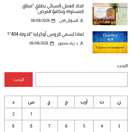
اتحاد العمل النسائي يطلق “ميثاق
المساواة وتكافؤ الفرص”
السؤال الآن
06/08/2026
لماذا يُسمي الروس أوكرانيا “الدولة 404″؟
د. زياد منصور
06/08/2026
البحث
البحث
ن
ث
أرب
خ
ج
س
د
2
1
9
8
7
6
5
4
3