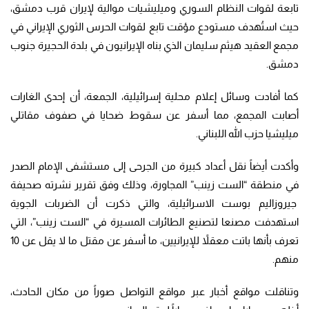
تابعة لقوات النظام السوري وميليشيات موالية لإيران قرب دمشق،
حيث استُهدف مستودع مؤقت تابع لقوات الحرس الثوري الإيراني في
مجمع العقيد هيثم سليمان الذي بناه الإيرانيون في بلدة الحجيرة جنوب
دمشق.
كما أفادت وسائل إعلام محلية إسرائيلية، الجمعة، أن إحدى الغارات
أصابت المجمع، مما أسفر عن سقوط ضحايا في صفوف مقاتلي
ميليشيا حزب الله اللبناني.
وأكدت أيضاً نقل أعداد كبيرة من الجرحى إلى مستشفى الإمام الصدر
في منطقة “الست زينب” المجاورة، وذلك وفق تقرير نشرته صحيفة
جيروزاليم بوست الاسرائيلية، والتي ذكرت أن الضربات الجوية
استهدفت مصنعا لتصنيع الطائرات المسيرة في “الست زينب”، التي
تعرف بأنها باتت معقلاً للإيرانيين، ما أسفر عن مقتل ما لا يقل عن 10
منهم.
وتناقلت مواقع أخبار عبر مواقع التواصل صوراً من مكان الحادث،