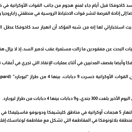
مير سد كاخوفكا قبل أيام جاء لمنع هجوم من جانب القوات الأوكرانية في
 إلى إتاحة الفرصة لنشر قوات الاحتياط الروسية في منطقتي زاباروجيا
تحديث استخباراتي لها إنه من شبه المؤكد أن انهيار سد كاخوفكا عطل 
 عن مفقودين ما زالت مستمرة عقب تدمير السد، إذ لا يزال هناك 29 شخصا في عداد المفق
وأيضا بقصف المدنيين في أثناء عمليات الإنقاذ التي تجري في أعقاب ت
رت 9 دبابات، بينها 4 من طراز “ليوبارد
” (Leopard)
ينها 4 دبابات من طراز ليوبارد
.
2 جندي أوكراني
 منطقة بلاتونوفكا في المقاطعة التي تشكل مع مقاطعة لوغانسك إقل