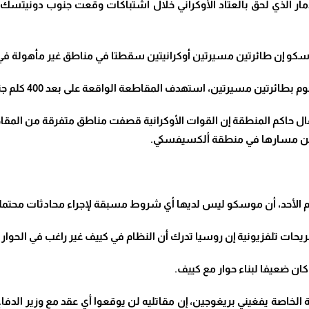
لحق بالعتاد الأوكراني خلال اشتباكات وقعت جنوب دونيتسك، وقالت إن 12 دبابة من 
و إن طائرتين مسيرتين أوكرانيتين سقطتا في مناطق غير مأهولة في ا
مسيرتين، استهدف المقاطعة الواقعة على بعد 400 كلم جنوب غربي موسكو
م المنطقة إن القوات الأوكرانية قصفت مناطق متفرقة من المقاطعة نحو 175 مرة 
.
وم الأحد، أن موسكو ليس لديها أي شروط مسبقة لإجراء محادثات محتمل
ات تلفزيونية إن روسيا تدرك أن النظام في كييف غير راغب في الحوار 
 ضعيفا لبناء حوار مع كييف
.
خاصة يفغيني بريغوجين، إن مقاتليه لن يوقعوا أي عقد مع وزير الدفاع 