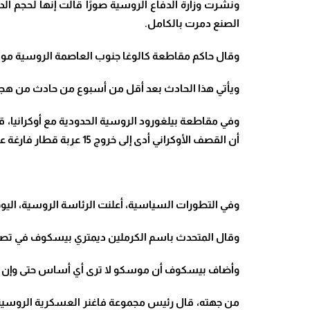
ونشرت وزارة الدفاع الروسية صورًا قالت إنها لحجم الدمار الذي 
الصنع دمرت بالكامل
.
وقال حاكم مقاطعة كالوغا جنوب العاصمة الروسية موسك
ويأتي هذا الحادث بعد أقل من أسبوع من حادث من هجوم بطائرتين 
وفي مقاطعة بيلغورود الروسية الحدودية مع أوكرانيا، قال حاك
أن القصف الأوكراني أدى إلى خروج 15 عربة قطار فارغة عن مسارها في منطقة ألكسيفسكي
وفي التطورات السياسية، أعلنت الرئاسة الروسية، الي
وقال المتحدث باسم الكرملين ديمتري بيسكوف في تصريح
وأضاف بيسكوف أن موسكو لا ترى أي أساس حتى وإن كان
من جهته، قال رئيس مجموعة فاغنر العسكرية الروسية ال