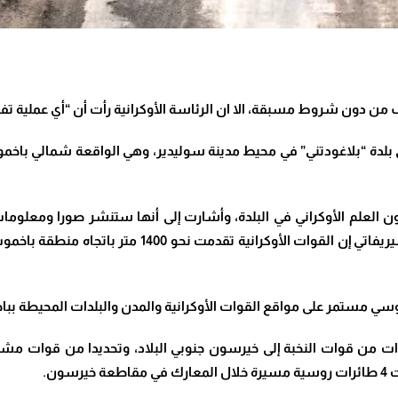
 من دون شروط مسبقة، الا ان الرئاسة الأوكرانية رأت أن “أي عملية ت
 بلدة “بلاغودتني” في محيط مدينة سوليدير، وهي الواقعة شمالي باخموت
ون العلم الأوكراني في البلدة، وأشارت إلى أنها ستنشر صورا ومعلو
المتحدث باسم قيادة عمليات شرق أوكرانيا سيرهي تشيريف
دات من قوات النخبة إلى خيرسون جنوبي البلاد، وتحديدا من قوات مشاة
سون
.