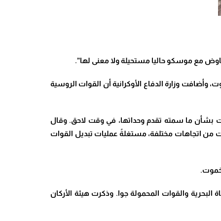
فاوض مع موسكو حاليا مستحيلة ولا معنى لها”.
، وأضافت وزارة الدفاع الأوكرانية أن القوات الروسية
مات بشأن ما سمته تقدم وحداتها، في وقت لاحق
.
وقال
اتي إن القوات الأوكرانية تقدمت نحو 1400 متر باتجاه منطقة باخموت من اتجاهات مختلفة، مستغلةً عمليات تبديل القوات
.
 البحرية والقوات المحمولة جوا
.
وذكرت هيئة الأركان