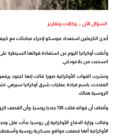
السؤال الآن ــــ وكالات وتقارير
أبدى الكرملين استعداد موسكو لإجراء مباحثات مع كييف
وأعلنت أوكرانيا اليوم عن استعادة قواتها السيطرة على
انسحبت من بلاغودتني
.
ونشرت القوات الأوكرانية صورا قالت إنها لجنود يرفع
الروسية هناك
.
وأضاف أن قواته قتلت 138 جنديا روسيا، وأن القصف الروسي مستمر على مواقع القوات الأوكرانية والمدن والبلدات المحيطة بباخموت
وقالت وزارة الدفاع الأوكرانية إن روسيا بدأت نقل وح
الأوكرانية أنها قصفت مواقع عسكرية روسية وأسقطت 4 طائرات روسية مسيرة خلال المعارك في مقاطعة خير