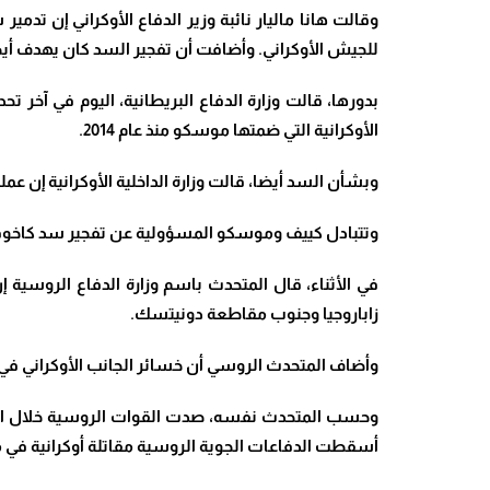
وقالت هانا ماليار نائبة وزير الدفاع الأوكراني إن تد
للجيش الأوكراني
.
وأضافت أن تفجير السد كان يهدف أيضا
بدورها، قالت وزارة الدفاع البريطانية، اليوم في آخر 
الأوكرانية التي ضمتها موسكو منذ عام 2014
.
وبشأن السد أيضا، قالت وزارة الداخلية الأوكرانية إن عمليات البحث
وتتبادل كييف وموسكو المسؤولية عن تفجير سد كاخوفكا 
في الأثناء، قال المتحدث باسم وزارة الدفاع الروسية إن القوات الأوكرانية خس
زاباروجيا وجنوب مقاطعة دونيتسك
.
وأضاف المتحدث الروسي أن خسائر الجانب الأوكراني في اليوم الأخير بلغت 300 جندي، و9 دبابات ب
وحسب المتحدث نفسه، صدت القوات الروسية خلال النهار 5 هجمات أوكرانية في مناطق كليشيفكا ودوبوفو فاسيليفكا في جنوب دونيتسك، وقتل أكثر من 00
أسقطت الدفاعات الجوية الروسية مقاتلة أوكرانية في