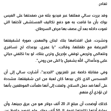
تغادر.
وقد بررت سالي فعلتها عبر فيديو بثته من صفحتها على الفيس
بوك بأن ما قامت به هو دفع تكاليف المستشفى لأختها التي
تموت داخله بعد أن عصف بها مرض السرطان.
ونشرت، قبل اقتحامها بنك لبنان والمهجر، صورة لشقيقتها
المريضة مع طفلتها، وقالت: “يا عمري، بوعدك لح تسافري
وتتعالجي وترجعي توقفي عإجريكي وتربي بنتك، لو بدا تكلفني حياتي
عليي وعأعدائي. الله يشفيكي يا اغلى من روحي”.
وفي مقابلة خاصة عبر تلفزيون “الجديد”، أشارت سالي إلى أن
المسدس الذي كان بيدها كان لعبة من ابن شقيقتها، مشددة
على أنها ضد حمل السلاح. ولفتت إلى أنها طمأنت الموظفين بأنها
لن تؤذي أي منهم.
كذلك أوضحت أن مبلغ الـ 20 ألف دولار هو من عرق جبينها، وأن
عملية أختها تكلفتها تفوق الـ 50 ألف دولار. ولم تفصح حافظ عن