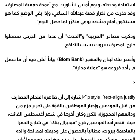
استعادة وديعته، ويوم أمس تشاورت مع أعمدة جمعية المصارف،
وقد حذرت من تكرار قصة عبدالله الساعي، وإذا بقي الوضع كما هو
فسنكون أمام مشهد يومي متكرّر لما حصل اليوم”.
وذكرت مصادر “العربية” و”الحدث” أن عددا من الجرحى سقطوا
خارج المصرف ببيروت بسبب التدافع.
وأصدر بنك لبنان والمهجر (Blom Bank) بياناً أعلن فيه أن ما حصل
في أحد فروعه هو “عملية مدبّرة”.
<
p style=”text-align: justify;”>
إشارة إلى أن ظاهرة اقتحام المصارف
من قبل المودعين وإجبار الموظفين بالقوّة على تحرير جزء من
ودائعهم المحجوزة، تتكرر وكان آخرها في شهر أغسطس الفائت،
حيث اقتحم أحد المودعين فرع “فيديرال بنك” في شارع الحمرا
بالعاصمة بيروت، مطالباً بالحصول على وديعته لمعالجة والده
المريض. وتمكّن من الحصول على جزء منها بعد توقيفه لأيام.