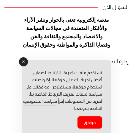
السؤال الآن
منصة إلكترونية تعنى بالحوار ونشر
الآراء
والأفكار المتعددة في مجالات
السياسة
والاقتصاد والمجتمع والثقافة
والفن
وقضايا الذاكرة والمواطنة
وحقوق الإنسان
إدارة التحرير
نستخدم ملفات تعريف الارتباط لضمان
رئيس التحرير: عبد الرحيم التوراني
أفضل تجربة لك على موقعنا. إذا واصلت
رئيس التحرير المساعد: المعطي قبال
استخدام موقعنا، فسنفترض موافقتك على
مديرة التحرير: فاطمة حوحو
سياسة ملفات تعريف الارتباط الخاصة بنا.
لمزيد من المعلومات إقرأ
سياسة الخصوصية
الخاصة بموقعنا.
موافق
جميع حقوق النشر محفوظة © 2026