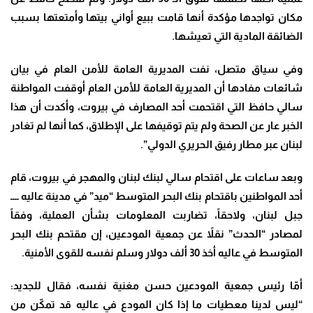
مكان تواجدها مؤكدة أنها قامت ببيع أواني بيتها وأمتعتها بسبب
الضائقة المادية التي تعيشها.
وفي سياق متصل، نفت المديرية العامة للأمن العام في بيان
شائعات مفادها أن المديرية العامة للأمن العام أوقفت المواطنة
سالي حافظ التي اقتحمت أحد المصارف في بيروت، وأكدت أن هذا
الخبر عار عن الصحة ولم يتم توقيفها على الإطلاق، كما أنها لم تغادر
لبنان عبر مطار رفيق الحريري الدولي”.
وبعد ساعات على اقتحام سالي لبنك لبنان والمهجر في بيروت، قام
أحد المواطنين باقتحام بنك البحر المتوسط “ميد” في مدينة عاليه ــــ
جبل لبنان، ولاحقاً، تضاربت المعلومات بشأن العملية، وفقاً
لمصادر “الحدث” نقلاً عن جمعية المودعين، إن مقتحم بنك البحر
المتوسط في عاليه أخذ 30 ألف دولار وسلم نفسه للقوى الأمنية.
أمّا رئيس جمعية المودعين حسن مغنية نفسه، فقال للجديد:
“ليس لدينا معطيات ما إذا كان المودع في عاليه قد تمكّن من