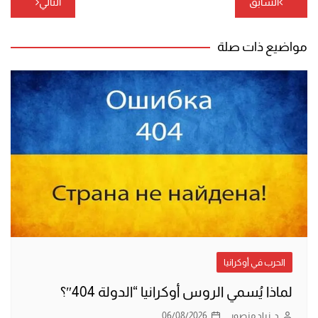
السابق
التالي
المقالات
مواضيع ذات صلة
الحرب في أوكرانيا
لماذا يُسمي الروس أوكرانيا “الدولة 404″؟
د. زياد منصور
06/08/2026