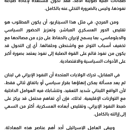
ضمانات أمنية طويلة الأمد، فقد تكون مستعدة لإعادة صياغة
نفوذها، وليس بالضرورة التخلي عنه بالكامل.
ومن المرجح، في مثل هذا السيناريو، أن يكون المطلوب هو
تقليص الدور العسكري المباشر، وتعزيز الحضور السياسي
والدبلوماسي، بما يسمح لإيران بالحفاظ على جزء من مصالحها مع
تخفيف أسباب التوتر مع واشنطن وحلفائها. أي إن التحول قد
يكون من نفوذ قائم على القوة الصلبة إلى نفوذ يعتمد بصورة أكبر
على الأدوات السياسية والاقتصادية.
في المقابل، تدرك الولايات المتحدة أن النفوذ الإيراني في لبنان
لم يعد مسألة يمكن إنهاؤها بقرار سياسي أو باتفاق ثنائي فقط،
لأن الواقع اللبناني شديد التعقيد، وتتشابك فيه العوامل الداخلية
مع التوازنات الإقليمية. لذلك، فإن أي تفاهم محتمل قد يركز على
ضبط النفوذ الإيراني، وتقليص أبعاده العسكرية، أكثر من السعي
إلى إزالته بالكامل.
ويبقى العامل الإسرائيلي أحد أهم عناصر هذه المعادلة.