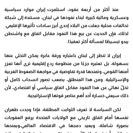
منذ أكثر من أربعة عقود، استثمرت إيران موارد سياسية
وعسكرية ومالية كبيرة لبناء نفوذها في لبنان، مستندة إلى شبكة
تحالفات محلية جعلت من البلاد إحدى أبرز ساحات تأثيرها الإقليمي.
لذلك، فإن الحديث عن بيع هذا النفوذ مقابل اتفاق مع واشنطن
يبدو تبسيطًا لمسألة أكثر تعقيدًا.
إيران لا تنظر إلى لبنان باعتباره ورقة عابرة يمكن التخلي عنها
بسهولة، بل تعتبره جزءًا من منظومة ردع إقليمية ترى أنها تعزز
أمنها القومي، وتمنحها قدرة تفاوضية في مواجهة الضغوط الغربية
والإسرائيلية. ومن هذا المنطلق، يصعب تصور انسحاب كامل أو
تخلٍّ نهائي عن هذا النفوذ مقابل اتفاق سياسي أو اقتصادي، لأن
ذلك سيعني خسارة أحد أهم عناصر قوتها الإستراتيجية.
لكن السياسة لا تعرف الثوابت المطلقة، فإذا وجدت طهران
نفسها أمام اتفاق تاريخي مع الولايات المتحدة يرفع العقوبات
بصورة شاملة، ويعيد دمجها في الاقتصاد العالمي،ويمنحها