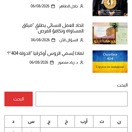
جلال الطاهر
06/08/2026
اتحاد العمل النسائي يطلق “ميثاق
المساواة وتكافؤ الفرص”
السؤال الآن
06/08/2026
لماذا يُسمي الروس أوكرانيا “الدولة 404″؟
د. زياد منصور
06/08/2026
البحث
البحث
ن
ث
أرب
خ
ج
س
د