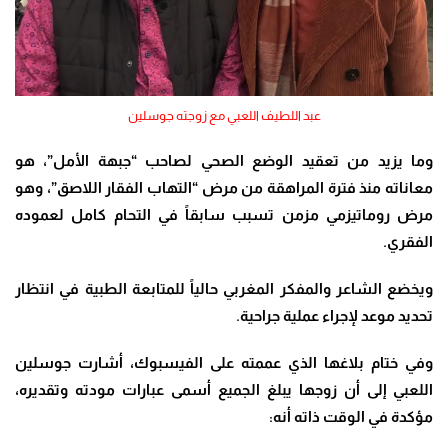
عبد اللطيف اللعبي مع زوجته جوسلين
وما يزيد من تعقيد الوضع الصحي لصاحب “جبهة الأمل”، هو
معاناته منذ فترة المراهقة من مرض “التهاب الفقار اللاصق”، وهو
مرض روماتيزمي مزمن تسبب سابقاً في التحام كامل لعموده
الفقري.
ويخضع الشاعر والمفكر المغربي حالياً للمتابعة الطبية في انتظار
تحديد موعد لإجراء عملية جراحية
.
وفي ختام بلاغها الذي عممته على الفيسبوك، أشارت جوسلين
اللعبي إلى أن زوجها يبلغ الجميع أسمى عبارات مودته وتقديره،
مؤكدة في الوقت ذاته أنه
: