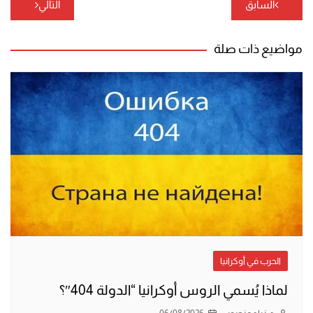
تصفّح
السابق
التالي
المقالات
مواضيع ذات صلة
الحرب في أوكرانيا
لماذا يُسمي الروس أوكرانيا “الدولة 404″؟