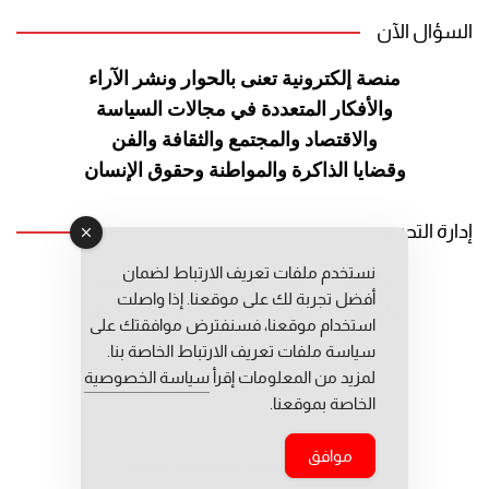
السؤال الآن
منصة إلكترونية تعنى بالحوار ونشر
الآراء
والأفكار المتعددة في مجالات
السياسة
والاقتصاد والمجتمع والثقافة
والفن
وقضايا الذاكرة والمواطنة
وحقوق الإنسان
إدارة التحرير
نستخدم ملفات تعريف الارتباط لضمان
رئيس التحرير: عبد الرحيم التوراني
أفضل تجربة لك على موقعنا. إذا واصلت
رئيس التحرير المساعد: المعطي قبال
استخدام موقعنا، فسنفترض موافقتك على
مديرة التحرير: فاطمة حوحو
سياسة ملفات تعريف الارتباط الخاصة بنا.
لمزيد من المعلومات إقرأ
سياسة الخصوصية
الخاصة بموقعنا.
موافق
جميع حقوق النشر محفوظة © 2026